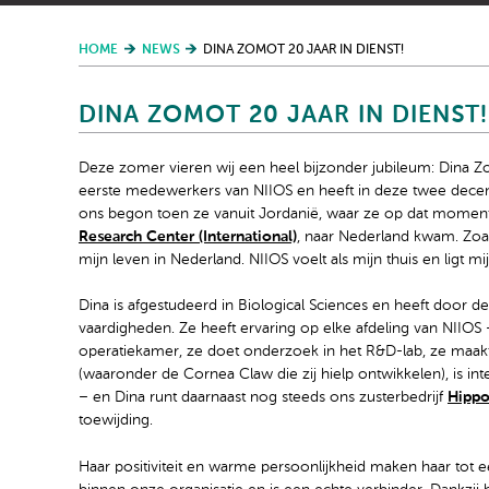
HOME
NEWS
DINA ZOMOT 20 JAAR IN DIENST!
DINA ZOMOT 20 JAAR IN DIENST!
Deze zomer vieren wij een heel bijzonder jubileum: Dina Zom
eerste medewerkers van NIIOS en heeft in deze twee decen
ons begon toen ze vanuit Jordanië, waar ze op dat moment
Research Center (International)
, naar Nederland kwam. Zoal
mijn leven in Nederland. NIIOS voelt als mijn thuis en ligt mij
Dina is afgestudeerd in Biological Sciences en heeft door de
vaardigheden. Ze heeft ervaring op elke afdeling van NIIOS 
operatiekamer, ze doet onderzoek in het R&D-lab, ze maakt v
(waaronder de Cornea Claw die zij hielp ontwikkelen), is i
– en Dina runt daarnaast nog steeds ons zusterbedrijf
Hippo
toewijding.
Haar positiviteit en warme persoonlijkheid maken haar tot e