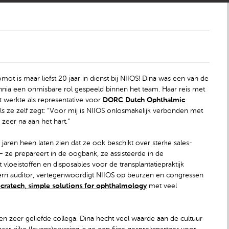
ot is maar liefst 20 jaar in dienst bij NIIOS! Dina was een van de
nia een onmisbare rol gespeeld binnen het team. Haar reis met
 werkte als representative voor
DORC Dutch Ophthalmic
s ze zelf zegt: “Voor mij is NIIOS onlosmakelijk verbonden met
 zeer na aan het hart.”
 jaren heen laten zien dat ze ook beschikt over sterke sales-
– ze prepareert in de oogbank, ze assisteerde in de
loeistoffen en disposables voor de transplantatiepraktijk
ntern auditor, vertegenwoordigt NIIOS op beurzen en congressen
cratech, simple solutions for ophthalmology
met veel
en zeer geliefde collega. Dina hecht veel waarde aan de cultuur