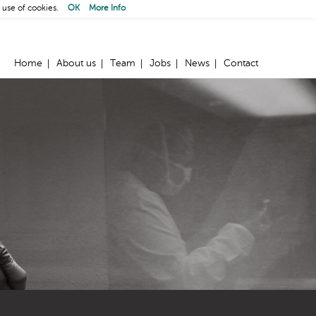
 use of cookies.
OK
More Info
Home
About us
Team
Jobs
News
Contact