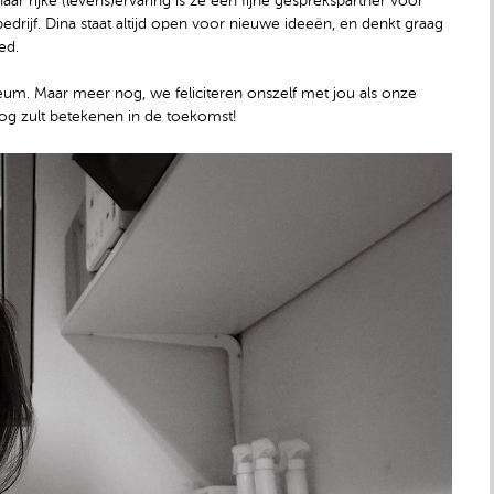
aar rijke (levens)ervaring is ze een fijne gesprekspartner voor
rijf. Dina staat altijd open voor nieuwe ideeën, en denkt graag
ed.
bileum. Maar meer nog, we feliciteren onszelf met jou als onze
nog zult betekenen in de toekomst!