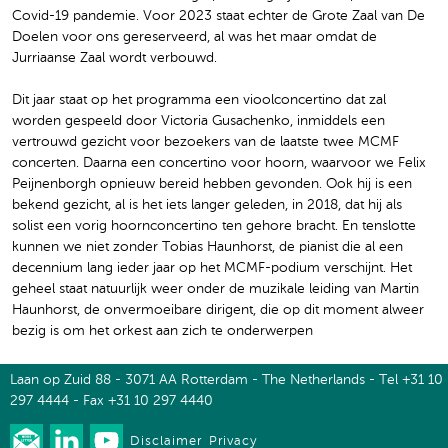
Covid-19 pandemie. Voor 2023 staat echter de Grote Zaal van De
Doelen voor ons gereserveerd, al was het maar omdat de
Jurriaanse Zaal wordt verbouwd.
Dit jaar staat op het programma een vioolconcertino dat zal
worden gespeeld door Victoria Gusachenko, inmiddels een
vertrouwd gezicht voor bezoekers van de laatste twee MCMF
concerten. Daarna een concertino voor hoorn, waarvoor we Felix
Peijnenborgh opnieuw bereid hebben gevonden. Ook hij is een
bekend gezicht, al is het iets langer geleden, in 2018, dat hij als
solist een vorig hoornconcertino ten gehore bracht. En tenslotte
kunnen we niet zonder Tobias Haunhorst, de pianist die al een
decennium lang ieder jaar op het MCMF-podium verschijnt. Het
geheel staat natuurlijk weer onder de muzikale leiding van Martin
Haunhorst, de onvermoeibare dirigent, die op dit moment alweer
bezig is om het orkest aan zich te onderwerpen
Laan op Zuid 88 - 3071 AA Rotterdam - The Netherlands - Tel +31 10
297 4444 - Fax +31 10 297 4440
Disclaimer
Privacy